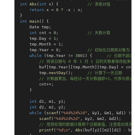
int
Abs
(
int
 x
)
{
// 求绝对值
return
 x 
<
0
?
-
x 
:
 x
;
}
int
main
(
)
{
    Date tmp
;
int
 cnt 
=
0
;
// 天数计算
    tmp
.
Day 
=
1
;
    tmp
.
Month 
=
1
;
    tmp
.
Year 
=
0
;
// 初始化日期类对象为 0 
while
(
tmp
.
Year 
!=
3001
)
{
// 日期不超过 
// 将该日期与 0 年 1 月 1 日的天数差保存起来
        buf
[
tmp
.
Year
]
[
tmp
.
Month
]
[
tmp
.
Day
]
=
 cnt
        tmp
.
nextDay
(
)
;
// 计算下一天日期
// 计数器累加，每经过一天计数器即+1，代表与原
        cnt
++
;
}
int
 d1
,
 m1
,
 y1
;
int
 d2
,
 m2
,
 y2
;
while
(
scanf
(
"%4d%2d%2d"
,
&
y1
,
&
m1
,
&
d1
)
!=
scanf
(
"%4d%2d%2d"
,
&
y2
,
&
m2
,
&
d2
)
;
// 用预处理的数据计算两个日期差值，注意需对其求
printf
(
"%d\n"
,
Abs
(
buf
[
y2
]
[
m2
]
[
d2
]
-
 bu