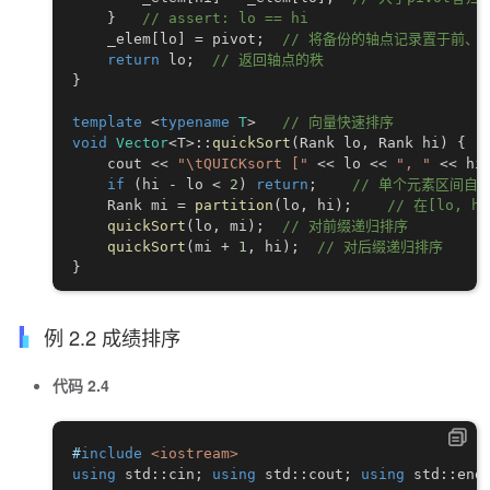
}
// assert: lo == hi
    _elem
[
lo
]
=
 pivot
;
// 将备份的轴点记录置于前、
return
 lo
;
// 返回轴点的秩
}
template
<
typename
T
>
// 向量快速排序
void
Vector
<
T
>
::
quickSort
(
Rank lo
,
 Rank hi
)
{
    cout 
<<
"\tQUICKsort ["
<<
 lo 
<<
", "
<<
 hi
if
(
hi 
-
 lo 
<
2
)
return
;
// 单个元素区间自然
    Rank mi 
=
partition
(
lo
,
 hi
)
;
// 在[lo, 
quickSort
(
lo
,
 mi
)
;
// 对前缀递归排序
quickSort
(
mi 
+
1
,
 hi
)
;
// 对后缀递归排序
}
例 2.2 成绩排序
代码 2.4
#
include
<iostream>
using
 std
::
cin
;
using
 std
::
cout
;
using
 std
::
end