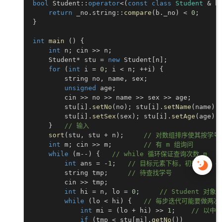
bool
 Student
::
operator
<
(
const
class
Student
&
 b
return
 _no
.
string
::
compare
(
b
.
_no
)
<
0
;
}
int
main
(
)
{
int
 n
;
 cin 
>>
 n
;
    Student
*
 stu 
=
new
 Student
[
n
]
;
for
(
int
 i 
=
0
;
 i 
<
 n
;
++
i
)
{
        string no
,
 name
,
 sex
;
unsigned
 age
;
        cin 
>>
 no 
>>
 name 
>>
 sex 
>>
 age
;
        stu
[
i
]
.
setNo
(
no
)
;
 stu
[
i
]
.
setName
(
name
)
;
        stu
[
i
]
.
setSex
(
sex
)
;
 stu
[
i
]
.
setAge
(
age
)
;
}
// 输入
sort
(
stu
,
 stu 
+
 n
)
;
// 对数组排序使其按学号
int
 m
;
 cin 
>>
 m
;
// 有 m 组询问
while
(
m
--
)
{
// while 循环保证查询次数 m
int
 ans 
=
-
1
;
// 目标元素下标，初始化为 -
        string tmp
;
// 待查找学号
        cin 
>>
 tmp
;
int
 hi 
=
 n
,
 lo 
=
0
;
// Student 对象
while
(
lo 
<
 hi
)
{
// 每步迭代可能要做两
int
 mi 
=
(
lo 
+
 hi
)
>>
1
;
// 以中
if
(
tmp 
<
 stu
[
mi
]
.
getNo
(
)
)