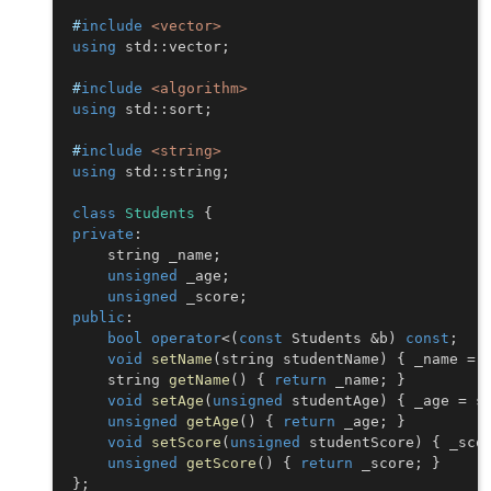
#
include
<vector>
using
 std
::
vector
;
#
include
<algorithm>
using
 std
::
sort
;
#
include
<string>
using
 std
::
string
;
class
Students
{
private
:
    string _name
;
unsigned
 _age
;
unsigned
 _score
;
public
:
bool
operator
<
(
const
 Students 
&
b
)
const
;
void
setName
(
string studentName
)
{
 _name 
=
 
    string 
getName
(
)
{
return
 _name
;
}
void
setAge
(
unsigned
 studentAge
)
{
 _age 
=
 s
unsigned
getAge
(
)
{
return
 _age
;
}
void
setScore
(
unsigned
 studentScore
)
{
 _sco
unsigned
getScore
(
)
{
return
 _score
;
}
}
;