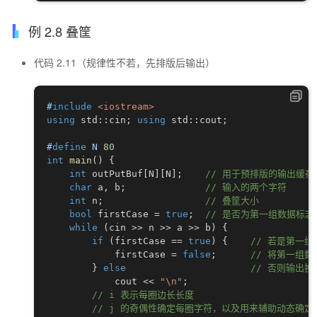
例 2.8 叠筐
代码 2.11（规律性不若，先排版后输出）
#
include
<iostream>
using
 std
::
cin
;
using
 std
::
cout
;
#
define
N
80
int
main
(
)
{
int
 outPutBuf
[
N
]
[
N
]
;
// 用于预排版的输出缓存
char
 a
,
 b
;
// 输入的两个字符
int
 n
;
// 叠筐大小
bool
 firstCase 
=
true
;
// 是否为第一组数据标志，
while
(
cin 
>>
 n 
>>
 a 
>>
 b
)
{
if
(
firstCase 
==
true
)
{
// 若是第一组
            firstCase 
=
false
;
// 将第一组数
}
else
// 否则输出换
            cout 
<<
"\n"
;
// i 表示每圈边长长度
// j 的奇偶性确定每圈字符，以及用来辅助动态确