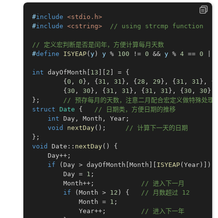
#
include
<stdio.h>
#
include
<cstring>
// using strcmp function
// 定义宏判断是否是闰年，方便计算每月天数
#
define
ISYEAP
(
y
)
 y 
%
100
!=
0
&&
 y 
%
4
==
0
||
int
 dayOfMonth
[
13
]
[
2
]
=
{
{
0
,
0
}
,
{
31
,
31
}
,
{
28
,
29
}
,
{
31
,
31
}
,
{
{
30
,
30
}
,
{
31
,
31
}
,
{
31
,
31
}
,
{
30
,
30
}
,
}
;
// 预存每月的天数，注意二月配合宏定义做特殊处理
struct
Date
{
// 日期类，方便日期的推移
int
 Day
,
 Month
,
 Year
;
void
nextDay
(
)
;
// 计算下一天的日期
}
;
void
 Date
::
nextDay
(
)
{
    Day
++
;
if
(
Day 
>
 dayOfMonth
[
Month
]
[
ISYEAP
(
Year
)
]
)
        Day 
=
1
;
        Month
++
;
// 进入下一月
if
(
Month 
>
12
)
{
// 月数超过 12
            Month 
=
1
;
            Year
++
;
// 进入下一年