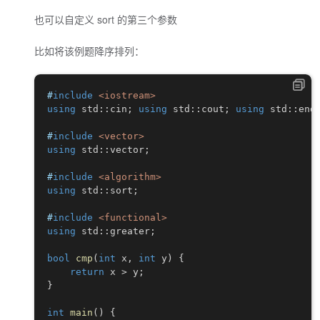
也可以自定义 sort 的第三个参数
比如将该例题降序排列：
#
include
<iostream>
using
 std
::
cin
;
using
 std
::
cout
;
using
 std
::
end
#
include
<vector>
using
 std
::
vector
;
#
include
<algorithm>
using
 std
::
sort
;
#
include
<functional>
using
 std
::
greater
;
bool
cmp
(
int
 x
,
int
 y
)
{
return
 x 
>
 y
;
}
int
main
(
)
{