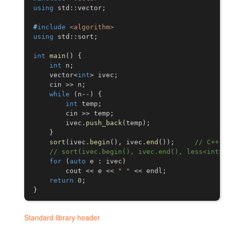
)
using
 std
::
vector
;
#
include
<algorithm>
using
 std
::
sort
;
int
main
(
)
{
int
 n
;
    vector
<
int
>
 ivec
;
    cin 
>>
 n
;
while
(
n
--
)
{
int
 temp
;
        cin 
>>
 temp
;
        ivec
.
push_back
(
temp
)
;
}
sort
(
ivec
.
begin
(
)
,
 ivec
.
end
(
)
)
;
// C++
for
(
auto
 e 
:
 ivec
)
        cout 
<<
 e 
<<
" "
<<
 endl
;
return
0
;
}
Standard library header