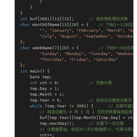
}
}
}
int
 buf
[
3001
]
[
13
]
[
32
]
;
// 保存预处理的天数
char
 monthOfName
[
13
]
[
20
]
=
{
// 下标1～12对应
""
,
"January"
,
"February"
,
"March"
,
"Ap
"July"
,
"August"
,
"September"
,
"October
}
;
char
 weekName
[
7
]
[
20
]
=
{
// 下标0～6对应周
"Sunday"
,
"Monday"
,
"Tuesday"
,
"Wednesd
"Thursday"
,
"Friday"
,
"Saturday"
}
;
int
main
(
)
{
    Date tmp
;
int
 cnt 
=
0
;
// 天数计算
    tmp
.
Day 
=
1
;
    tmp
.
Month 
=
1
;
    tmp
.
Year 
=
0
;
// 初始化日期类对象为 0 
while
(
tmp
.
Year 
!=
3001
)
{
// 日期不超过 
// 将该日期与 0 年 1 月 1 日的天数差保存起来
        buf
[
tmp
.
Year
]
[
tmp
.
Month
]
[
tmp
.
Day
]
=
 cnt
        tmp
.
nextDay
(
)
;
// 计算下一天日期
// 计数器累加，每经过一天计数器即+1，代表与原
        cnt
++
;