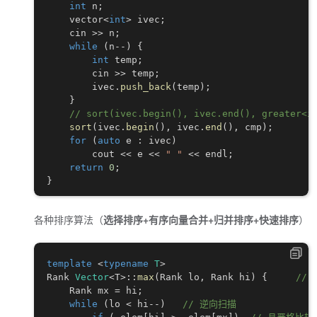
int
 n
;
    vector
<
int
>
 ivec
;
    cin 
>>
 n
;
while
(
n
--
)
{
int
 temp
;
        cin 
>>
 temp
;
        ivec
.
push_back
(
temp
)
;
}
// sort(ivec.begin(), ivec.end(), greater<i
sort
(
ivec
.
begin
(
)
,
 ivec
.
end
(
)
,
 cmp
)
;
for
(
auto
 e 
:
 ivec
)
        cout 
<<
 e 
<<
" "
<<
 endl
;
return
0
;
}
各种排序算法（
选择排序+有序向量合并+归并排序+快速排序
）
template
<
typename
T
>
Rank 
Vector
<
T
>
::
max
(
Rank lo
,
 Rank hi
)
{
// 
    Rank mx 
=
 hi
;
while
(
lo 
<
 hi
--
)
// 逆向扫描