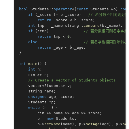
bool
 Students
::
operator
<
(
const
 Students 
&
b
)
con
if
(
_score 
!=
 b
.
_score
)
// 若分数不相同则分
return
 _score 
<
 b
.
_score
;
int
 tmp 
=
 _name
.
string
::
compare
(
b
.
_name
)
;
if
(
!
tmp
)
// 若分数相同则名字字
return
 tmp 
<
0
;
else
// 若名字也相同则年龄小
return
 _age 
<
 b
.
_age
;
}
int
main
(
)
{
int
 n
;
    cin 
>>
 n
;
// Create a vector of Students objects
    vector
<
Students
>
 v
;
    string name
;
unsigned
 age
,
 score
;
    Students 
*
p
;
while
(
n
--
)
{
        cin 
>>
 name 
>>
 age 
>>
 score
;
        p 
=
new
 Students
;
        p
->
setName
(
name
)
,
 p
->
setAge
(
age
)
,
 p
->
se