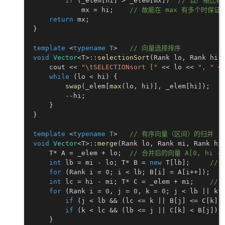
if
(
_elem
[
hi
]
>
 _elem
[
mx
]
)
// 且严格比较
            mx 
=
 hi
;
// 故能在 max 有多个时保证后
return
 mx
;
}
template
<
typename
T
>
// 向量选择排序
void
Vector
<
T
>
::
selectionSort
(
Rank lo
,
 Rank hi
)
    cout 
<<
"\tSELECTIONsort ["
<<
 lo 
<<
", "
<
while
(
lo 
<
 hi
)
{
swap
(
_elem
[
max
(
lo
,
 hi
)
]
,
 _elem
[
hi
]
)
;
--
hi
;
}
}
template
<
typename
T
>
// 有序向量（区间）的归并
void
Vector
<
T
>
::
merge
(
Rank lo
,
 Rank mi
,
 Rank hi
    T
*
 A 
=
 _elem 
+
 lo
;
// 合并后的向量 A[0, hi - l
int
 lb 
=
 mi 
-
 lo
;
 T
*
 B 
=
new
 T
[
lb
]
;
// 
for
(
Rank i 
=
0
;
 i 
<
 lb
;
 B
[
i
]
=
 A
[
i
++
]
)
;
int
 lc 
=
 hi 
-
 mi
;
 T
*
 C 
=
 _elem 
+
 mi
;
// 
for
(
Rank i 
=
0
,
 j 
=
0
,
 k 
=
0
;
 j 
<
 lb 
||
 k 
if
(
j 
<
 lb 
&&
(
lc 
<=
 k 
||
 B
[
j
]
<=
 C
[
k
]
)
if
(
k 
<
 lc 
&&
(
lb 
<=
 j 
||
 C
[
k
]
<
 B
[
j
]
)
)
}