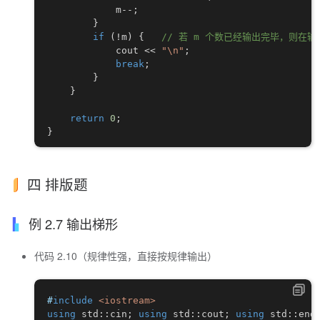
            m
--
;
}
if
(
!
m
)
{
// 若 m 个数已经输出完毕，则在
            cout 
<<
"\n"
;
break
;
}
}
return
0
;
}
四 排版题
例 2.7 输出梯形
代码 2.10（规律性强，直接按规律输出）
#
include
<iostream>
using
 std
::
cin
;
using
 std
::
cout
;
using
 std
::
end