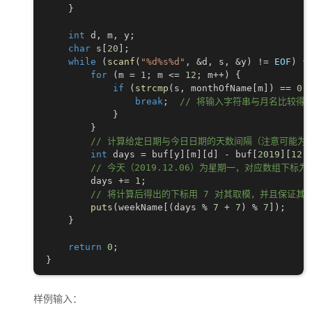
}
int
 d
,
 m
,
 y
;
char
 s
[
20
]
;
while
(
scanf
(
"%d%s%d"
,
&
d
,
 s
,
&
y
)
!=
EOF
)
{
for
(
m 
=
1
;
 m 
<=
12
;
 m
++
)
{
if
(
strcmp
(
s
,
 monthOfName
[
m
]
)
==
0
)
break
;
// 将输入字符串与月名比较得
}
}
// 计算给定日期与今日日期的天数间隔（注意可能为
int
 days 
=
 buf
[
y
]
[
m
]
[
d
]
-
 buf
[
2019
]
[
12
]
// 今天（2019.12.06）为星期一，对应数组下标为
        days 
+=
1
;
// 将计算后得出的下标用 7 对其取模，并且保证
puts
(
weekName
[
(
days 
%
7
+
7
)
%
7
]
)
;
}
return
0
;
}
样例输入：