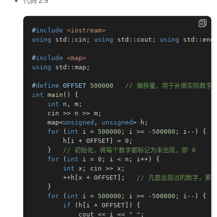
代码 2.9
#
include
<iostream>
using
 std
::
cin
;
using
 std
::
cout
;
using
 std
::
end
#
include
<map>
using
 std
::
map
;
#
define
OFFSET
500000
// 偏移量，用于补偿实际数字
int
main
(
)
{
int
 n
,
 m
;
    cin 
>>
 n 
>>
 m
;
    map
<
unsigned
,
unsigned
>
 h
;
for
(
int
 i 
=
500000
;
 i 
>=
-
500000
;
 i
--
)
{
        h
[
i 
+
 OFFSET
]
=
0
;
}
// 初始化，将每个数字都标记为未出现，即 0
for
(
int
 i 
=
0
;
 i 
<
 n
;
 i
++
)
{
int
 x
;
 cin 
>>
 x
;
++
h
[
x 
+
 OFFSET
]
;
// 凡是出现过的数字，累计
}
for
(
int
 i 
=
500000
;
 i 
>=
-
500000
;
 i
--
)
{
if
(
h
[
i 
+
 OFFSET
]
)
{
            cout 
<<
 i 
<<
" "
;