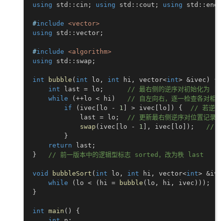
using
 std
::
cin
;
using
 std
::
cout
;
using
 std
::
end
#
include
<vector>
using
 std
::
vector
;
#
include
<algorithm>
using
 std
::
swap
;
int
bubble
(
int
 lo
,
int
 hi
,
 vector
<
int
>
&
ivec
)
{
int
 last 
=
 lo
;
// 最右侧的逆序对初始化为 [lo
while
(
++
lo 
<
 hi
)
// 自左向右，逐一检查各对相
if
(
ivec
[
lo 
-
1
]
>
 ivec
[
lo
]
)
{
// 若逆
            last 
=
 lo
;
// 更新最右侧逆序对位置记录
swap
(
ivec
[
lo 
-
1
]
,
 ivec
[
lo
]
)
;
// 
}
return
 last
;
}
// 前一版本中的逻辑型标志 sorted，改为秩 last
void
bubbleSort
(
int
 lo
,
int
 hi
,
 vector
<
int
>
&
iv
while
(
lo 
<
(
hi 
=
bubble
(
lo
,
 hi
,
 ivec
)
)
)
;
}
int
main
(
)
{
int
 n
;