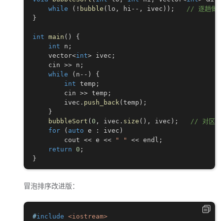
while
(
!
bubble
(
lo
,
 hi
--
,
 ivec
)
)
;
// 逐趟
}
int
main
(
)
{
int
 n
;
    vector
<
int
>
 ivec
;
    cin 
>>
 n
;
while
(
n
--
)
{
int
 temp
;
        cin 
>>
 temp
;
        ivec
.
push_back
(
temp
)
;
}
bubbleSort
(
0
,
 ivec
.
size
(
)
,
 ivec
)
;
// 对区间
for
(
auto
 e 
:
 ivec
)
        cout 
<<
 e 
<<
" "
<<
 endl
;
return
0
;
}
冒泡排序改进版：
#
include
<iostream>