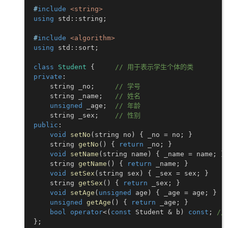
#
include
<string>
using
 std
::
string
;
#
include
<algorithm>
using
 std
::
sort
;
class
Student
{
// 用于表示学生个体的类
private
:
    string _no
;
// 学号
    string _name
;
// 姓名
unsigned
 _age
;
// 年龄
    string _sex
;
// 性别
public
:
void
setNo
(
string no
)
{
 _no 
=
 no
;
}
    string 
getNo
(
)
{
return
 _no
;
}
void
setName
(
string name
)
{
 _name 
=
 name
;
}
    string 
getName
(
)
{
return
 _name
;
}
void
setSex
(
string sex
)
{
 _sex 
=
 sex
;
}
    string 
getSex
(
)
{
return
 _sex
;
}
void
setAge
(
unsigned
 age
)
{
 _age 
=
 age
;
}
unsigned
getAge
(
)
{
return
 _age
;
}
bool
operator
<
(
const
 Student 
&
 b
)
const
;
/
}
;