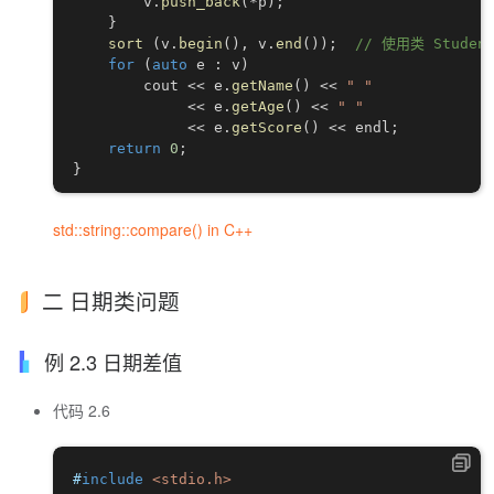
        v
.
push_back
(
*
p
)
;
}
sort
(
v
.
begin
(
)
,
 v
.
end
(
)
)
;
// 使用类 Stude
for
(
auto
 e 
:
 v
)
        cout 
<<
 e
.
getName
(
)
<<
" "
<<
 e
.
getAge
(
)
<<
" "
<<
 e
.
getScore
(
)
<<
 endl
;
return
0
;
}
std::string::compare() in C++
二 日期类问题
例 2.3 日期差值
代码 2.6
#
include
<stdio.h>