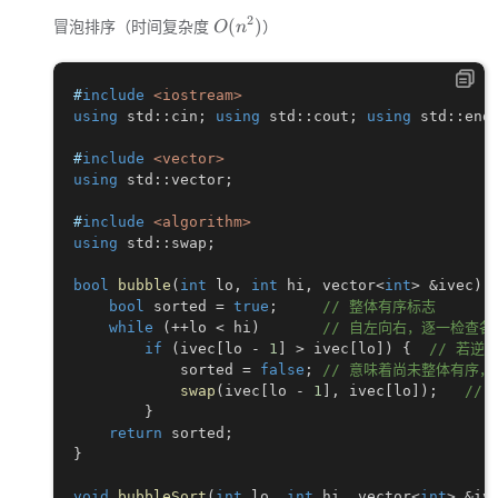
O
2
冒泡排序（时间复杂度
）
(
)
O
n
(
n
^
#
include
<iostream>
2
using
 std
::
cin
;
using
 std
::
cout
;
using
 std
::
end
)
#
include
<vector>
using
 std
::
vector
;
#
include
<algorithm>
using
 std
::
swap
;
bool
bubble
(
int
 lo
,
int
 hi
,
 vector
<
int
>
&
ivec
)
bool
 sorted 
=
true
;
// 整体有序标志
while
(
++
lo 
<
 hi
)
// 自左向右，逐一检查
if
(
ivec
[
lo 
-
1
]
>
 ivec
[
lo
]
)
{
// 若逆
            sorted 
=
false
;
// 意味着尚未整体有序，
swap
(
ivec
[
lo 
-
1
]
,
 ivec
[
lo
]
)
;
// 
}
return
 sorted
;
}
void
bubbleSort
(
int
 lo
,
int
 hi
,
 vector
<
int
>
&
iv