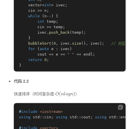
    vector
<
int
>
 ivec
;
    cin 
>>
 n
;
while
(
n
--
)
{
int
 temp
;
        cin 
>>
 temp
;
        ivec
.
push_back
(
temp
)
;
}
bubbleSort
(
0
,
 ivec
.
size
(
)
,
 ivec
)
;
// 对区间
for
(
auto
 e 
:
 ivec
)
        cout 
<<
 e 
<<
" "
<<
 endl
;
return
0
;
}
代码 2.2
O
快速排序（时间复杂度
）
(
)
O
n
l
o
g
n
(
n
l
#
include
<iostream>
o
using
 std
::
cin
;
using
 std
::
cout
;
using
 std
::
end
g
n
#
include
<vector>