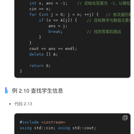
int
 x
,
 ans 
=
-
1
;
// 初始化答案为 -1，以期在
    cin 
>>
 x
;
for
(
int
 j 
=
0
;
 j 
<
 n
;
++
j
)
{
// 依次遍历数
if
(
x 
==
 A
[
j
]
)
{
// 目标数字与数组元素依
            ans 
=
 j
;
break
;
// 找到答案后跳出
}
}
    cout 
<<
 ans 
<<
 endl
;
delete
[
]
 A
;
return
0
;
}
例 2.10 查找学生信息
代码 2.13
#
include
<iostream>
using
 std
::
cin
;
using
 std
::
cout
;