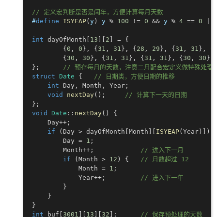
// 定义宏判断是否是闰年，方便计算每月天数
#
define
ISYEAP
(
y
)
 y 
%
100
!=
0
&&
 y 
%
4
==
0
||
int
 dayOfMonth
[
13
]
[
2
]
=
{
{
0
,
0
}
,
{
31
,
31
}
,
{
28
,
29
}
,
{
31
,
31
}
,
{
{
30
,
30
}
,
{
31
,
31
}
,
{
31
,
31
}
,
{
30
,
30
}
,
}
;
// 预存每月的天数，注意二月配合宏定义做特殊处理
struct
Date
{
// 日期类，方便日期的推移
int
 Day
,
 Month
,
 Year
;
void
nextDay
(
)
;
// 计算下一天的日期
}
;
void
Date
::
nextDay
(
)
{
    Day
++
;
if
(
Day 
>
 dayOfMonth
[
Month
]
[
ISYEAP
(
Year
)
]
)
        Day 
=
1
;
        Month
++
;
// 进入下一月
if
(
Month 
>
12
)
{
// 月数超过 12
            Month 
=
1
;
            Year
++
;
// 进入下一年
}
}
}
int
 buf
[
3001
]
[
13
]
[
32
]
;
// 保存预处理的天数