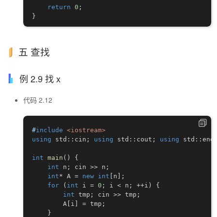
return
0
;
}
五 查找
例 2.9 找 x
代码 2.12
#
include
<iostream>
using
 std
::
cin
;
using
 std
::
cout
;
using
 std
::
end
int
main
(
)
{
int
 n
;
 cin 
>>
 n
;
int
*
 A 
=
new
int
[
n
]
;
for
(
int
 i 
=
0
;
 i 
<
 n
;
++
i
)
{
int
 tmp
;
 cin 
>>
 tmp
;
        A
[
i
]
=
 tmp
;
}