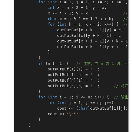
for
(
int
 i 
=
1
,
 j 
=
1
;
 i 
<=
 n
;
 i 
+=
2
,
 
int
 x 
=
 n 
/
2
+
1
,
 y 
=
 x
;
            x 
-=
 j 
-
1
;
 y 
=
 x
;
//
char
 c 
=
 j 
%
2
==
1
?
 a 
:
 b
;
//
for
(
int
 k 
=
1
;
 k 
<=
 i
;
 k
++
)
{
//
                outPutBuf
[
x 
+
 k 
-
1
]
[
y
]
=
 c
;
                outPutBuf
[
x
]
[
y 
+
 k 
-
1
]
=
 c
;
                outPutBuf
[
x 
+
 i 
-
1
]
[
y 
+
 k 
-
1
]
                outPutBuf
[
x 
+
 k 
-
1
]
[
y 
+
 i 
-
1
]
}
}
if
(
n 
!=
1
)
{
// 注意，当 n 为 1 时，不
            outPutBuf
[
1
]
[
1
]
=
' '
;
            outPutBuf
[
1
]
[
n
]
=
' '
;
            outPutBuf
[
n
]
[
1
]
=
' '
;
            outPutBuf
[
n
]
[
n
]
=
' '
;
// 将四
}
for
(
int
 i 
=
1
;
 i 
<=
 n
;
 i
++
)
{
// 输出
for
(
int
 j 
=
1
;
 j 
<=
 n
;
 j
++
)
                cout 
<<
(
char
)
outPutBuf
[
i
]
[
j
]
;
            cout 
<<
"\n"
;
}
}