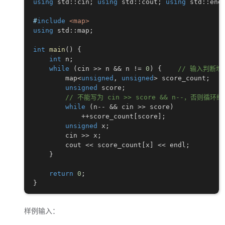
using
 std
::
cin
;
using
 std
::
cout
;
using
 std
::
end
#
include
<map>
using
 std
::
map
;
int
main
(
)
{
int
 n
;
while
(
cin 
>>
 n 
&&
 n 
!=
0
)
{
// 输入判断增
        map
<
unsigned
,
unsigned
>
 score_count
;
unsigned
 score
;
// 不能写为 cin >> score && n--，否则循环
while
(
n
--
&&
 cin 
>>
 score
)
++
score_count
[
score
]
;
unsigned
 x
;
        cin 
>>
 x
;
        cout 
<<
 score_count
[
x
]
<<
 endl
;
}
return
0
;
}
样例输入：