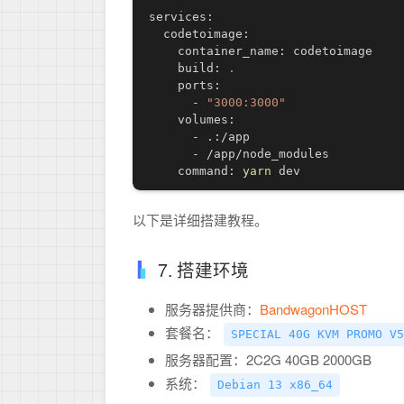
services:

  codetoimage:

    container_name: codetoimage

    build: 
.
    ports:

      - 
"3000:3000"
    volumes:

      - .:/app

      - /app/node_modules

    command: 
yarn
以下是详细搭建教程。
7. 搭建环境
服务器提供商：
BandwagonHOST
套餐名：
SPECIAL 40G KVM PROMO V5
服务器配置：2C2G 40GB 2000GB
系统：
Debian 13 x86_64