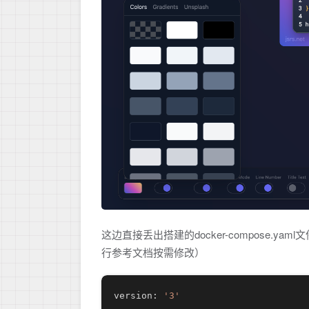
这边直接丢出搭建的docker-compose.y
行参考文档按需修改）
version: 
'3'