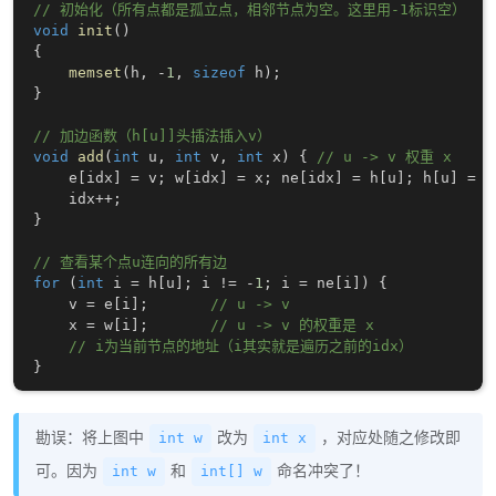
// 初始化（所有点都是孤立点，相邻节点为空。这里用-1标识空）
void
init
(
)
{
memset
(
h
,
-
1
,
sizeof
 h
)
;
}
// 加边函数（h[u]]头插法插入v）
void
add
(
int
 u
,
int
 v
,
int
 x
)
{
// u -> v 权重 x
    e
[
idx
]
=
 v
;
 w
[
idx
]
=
 x
;
 ne
[
idx
]
=
 h
[
u
]
;
 h
[
u
]
=
 i
    idx
++
;
}
// 查看某个点u连向的所有边
for
(
int
 i 
=
 h
[
u
]
;
 i 
!=
-
1
;
 i 
=
 ne
[
i
]
)
{
    v 
=
 e
[
i
]
;
// u -> v
    x 
=
 w
[
i
]
;
// u -> v 的权重是 x
// i为当前节点的地址（i其实就是遍历之前的idx）
}
勘误：将上图中
改为
，对应处随之修改即
int w
int x
可。因为
和
命名冲突了！
int w
int[] w