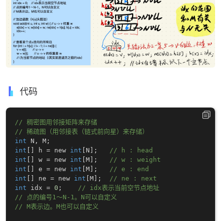
代码
// 稠密图用邻接矩阵来存储
// 稀疏图（用邻接表（链式前向星）来存储）
int
 N
,
 M
;
int
[
]
 h 
=
 new 
int
[
N
]
;
// h : head
int
[
]
 w 
=
 new 
int
[
M
]
;
// w : weight
int
[
]
 e 
=
 new 
int
[
M
]
;
// e : end
int
[
]
 ne 
=
 new 
int
[
M
]
;
// ne : next
int
 idx 
=
0
;
// idx表示当前空节点地址
// 点的编号1～N-1。N可以自定义
// M表示边。M也可以自定义