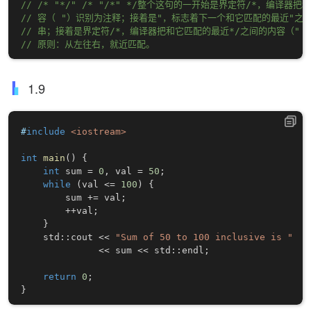
// /* "*/" /* "/*" */整个这句的一开始是界定符/*，编译器
// 容（ "）识别为注释；接着是"，标志着下一个和它匹配的最近"之间
// 串；接着是界定符/*，编译器把和它匹配的最近*/之间的内容（" 
// 原则：从左往右，就近匹配。
1.9
#
include
<iostream>
int
main
(
)
{
int
 sum 
=
0
,
 val 
=
50
;
while
(
val 
<=
100
)
{
        sum 
+=
 val
;
++
val
;
}
    std
::
cout 
<<
"Sum of 50 to 100 inclusive is "
<<
 sum 
<<
 std
::
endl
;
return
0
;
}