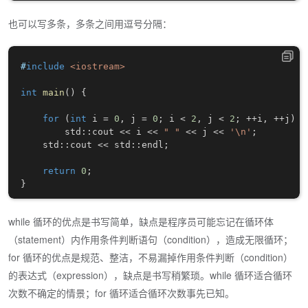
也可以写多条，多条之间用逗号分隔：
#
include
<iostream>
int
main
(
)
{
for
(
int
 i 
=
0
,
 j 
=
0
;
 i 
<
2
,
 j 
<
2
;
++
i
,
++
j
)
        std
::
cout 
<<
 i 
<<
" "
<<
 j 
<<
'\n'
;
    std
::
cout 
<<
 std
::
endl
;
return
0
;
}
while 循环的优点是书写简单，缺点是程序员可能忘记在循环体
（statement）内作用条件判断语句（condition），造成无限循环；
for 循环的优点是规范、整洁，不易漏掉作用条件判断（condition）
的表达式（expression），缺点是书写稍繁琐。while 循环适合循环
次数不确定的情景；for 循环适合循环次数事先已知。