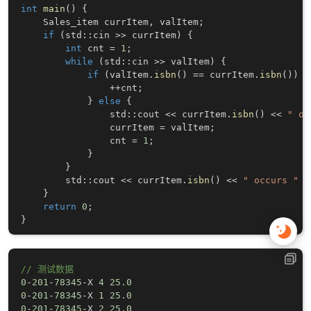
int
main
(
)
{
    Sales_item currItem
,
 valItem
;
if
(
std
::
cin 
>>
 currItem
)
{
int
 cnt 
=
1
;
while
(
std
::
cin 
>>
 valItem
)
{
if
(
valItem
.
isbn
(
)
==
 currItem
.
isbn
(
)
)
{
++
cnt
;
}
else
{
                std
::
cout 
<<
 currItem
.
isbn
(
)
<<
" oc
                currItem 
=
 valItem
;
                cnt 
=
1
;
}
}
        std
::
cout 
<<
 currItem
.
isbn
(
)
<<
" occurs "
<
}
return
0
;
}
// 测试数据
0
-
201
-
78345
-
X 
4
25.0
0
-
201
-
78345
-
X 
1
25.0
0
-
201
-
78345
-
X 
2
25.0