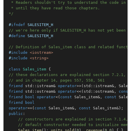
 * Readers shouldn't try to understand the code in th
 * until they have read those chapters.

*/
#
ifndef
SALESITEM_H
// we're here only if SALESITEM_H has not yet been d
#
define
SALESITEM_H
// Definition of Sales_item class and related functi
#
include
<iostream>
#
include
<string>
class
Sales_item
{
// these declarations are explained section 7.2.1, p
// and in chapter 14, pages 557, 558, 561
friend
 std
::
istream
&
operator
>>
(
std
::
istream
&
,
 Sales
friend
 std
::
ostream
&
operator
<<
(
std
::
ostream
&
,
const
friend
bool
operator
<
(
const
 Sales_item
&
,
const
 Sales
friend
bool
operator
==
(
const
 Sales_item
&
,
const
 Sales_item
&
)
;
public
:
// constructors are explained in section 7.1.4, 
// default constructor needed to initialize memb
Sales_item
(
)
:
units_sold
(
0
)
,
revenue
(
0.0
)
{
}