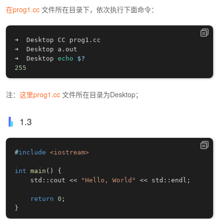
在prog1.cc
文件所在目录下，依次执行下面命令：
➜  Desktop CC prog1.cc

➜  Desktop a.out

➜  Desktop 
echo
$?
255
注：
这里prog1.cc
文件所在目录为Desktop；
1.3
#
include
<iostream>
int
main
(
)
{
    std
::
cout 
<<
"Hello, World"
<<
 std
::
endl
;
return
0
;
}