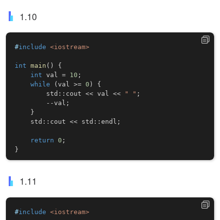
1.10
#
include
<iostream>
int
main
(
)
{
int
 val 
=
10
;
while
(
val 
>=
0
)
{
        std
::
cout 
<<
 val 
<<
" "
;
--
val
;
}
    std
::
cout 
<<
 std
::
endl
;
return
0
;
}
1.11
#
include
<iostream>