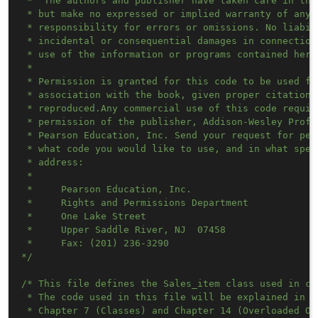
 * "The authors and publisher have taken care in the
 * but make no expressed or implied warranty of any 
 * responsibility for errors or omissions. No liabil
 * incidental or consequential damages in connection
 * use of the information or programs contained herei
 * 

 * Permission is granted for this code to be used fo
 * association with the book, given proper citation 
 * reproduced.Any commercial use of this code requir
 * permission of the publisher, Addison-Wesley Profe
 * Pearson Education, Inc. Send your request for per
 * what code you would like to use, and in what spec
 * address: 

 * 

 *     Pearson Education, Inc.

 *     Rights and Permissions Department

 *     One Lake Street

 *     Upper Saddle River, NJ  07458

 *     Fax: (201) 236-3290

*/
/* This file defines the Sales_item class used in cha
 * The code used in this file will be explained in

 * Chapter 7 (Classes) and Chapter 14 (Overloaded Ope