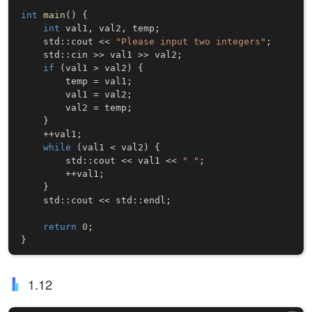
int
main
(
)
{
int
 val1
,
 val2
,
 temp
;
    std
::
cout 
<<
"Please input two integers"
;
    std
::
cin 
>>
 val1 
>>
 val2
;
if
(
val1 
>
 val2
)
{
        temp 
=
 val1
;
        val1 
=
 val2
;
        val2 
=
 temp
;
}
++
val1
;
while
(
val1 
<
 val2
)
{
        std
::
cout 
<<
 val1 
<<
" "
;
++
val1
;
}
    std
::
cout 
<<
 std
::
endl
;
return
0
;
}
1.12