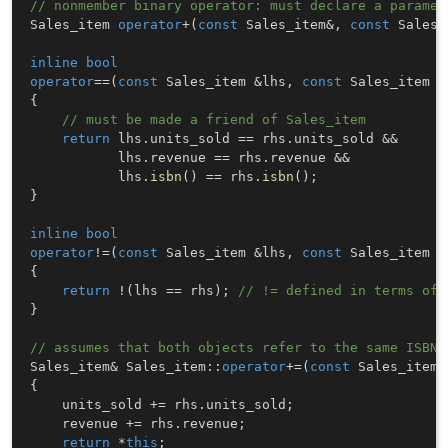
// nonmember binary operator: must declare a paramet
Sales_item 
operator
+
(
const
 Sales_item
&
,
const
 Sales_
inline
bool
operator
==
(
const
 Sales_item 
&
lhs
,
const
 Sales_item 
&
{
// must be made a friend of Sales_item
return
 lhs
.
units_sold 
==
 rhs
.
units_sold 
&&
           lhs
.
revenue 
==
 rhs
.
revenue 
&&
           lhs
.
isbn
(
)
==
 rhs
.
isbn
(
)
;
}
inline
bool
operator
!=
(
const
 Sales_item 
&
lhs
,
const
 Sales_item 
&
{
return
!
(
lhs 
==
 rhs
)
;
// != defined in terms of 
}
// assumes that both objects refer to the same ISBN
Sales_item
&
 Sales_item
::
operator
+=
(
const
 Sales_item
&
{
    units_sold 
+=
 rhs
.
units_sold
;
    revenue 
+=
 rhs
.
revenue
;
return
*
this
;