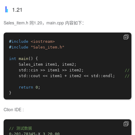
1.21
Sales_item.h 同1.20，main.cpp 内容如下：
#
include
<iostream>
#
include
"Sales_item.h"
int
main
(
)
{
    Sales_item item1
,
 item2
;
    std
::
cin 
>>
 item1 
>>
 item2
;
//
    std
::
cout 
<<
 item1 
+
 item2 
<<
 std
::
endl
;
// 
return
0
;
}
Clion IDE :
// 测试数据
0
-
201
-
78345
-
X 
3
20.00