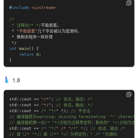
#
include
<iostream>
/*

 * 注释对/* */
不能嵌套。

*
"不能嵌套"
几个字会被认为是源码，

*
 像剩余程序一样处理

*
/
int
main
(
)
{
return
0
;
}
1.8
std
::
cout 
<<
"/*"
;
// 合法，输出：/*
std
::
cout 
<<
"*/"
;
// 合法，输出：*/
std
::
cout 
<<
/* "*/
" 
*
/
;
// 不合法
// 编译器提示warning: missing terminating '"' characte
// 编译器把第一对/* "*/识别为注释界定符；剩余的" */;识别为源
std
::
cout 
<<
/* "*/
" /* "
/*" */
;
// 合法，输出 /* 
// 首（/* "*/）尾（/*" */）为界定符；" /* "为源码