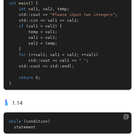
int
main
(
)
{
int
 val1
,
 val2
,
 temp
;
    std
::
cout 
<<
"Please input two integers"
;
    std
::
cin 
>>
 val1 
>>
 val2
;
if
(
val1 
>
 val2
)
{
        temp 
=
 val1
;
        val1 
=
 val2
;
        val2 
=
 temp
;
}
for
(
++
val1
;
 val1 
<
 val2
;
++
val1
)
        std
::
cout 
<<
 val1 
<<
" "
;
    std
::
cout 
<<
 std
::
endl
;
return
0
;
}
1.14
while
(
condition
)