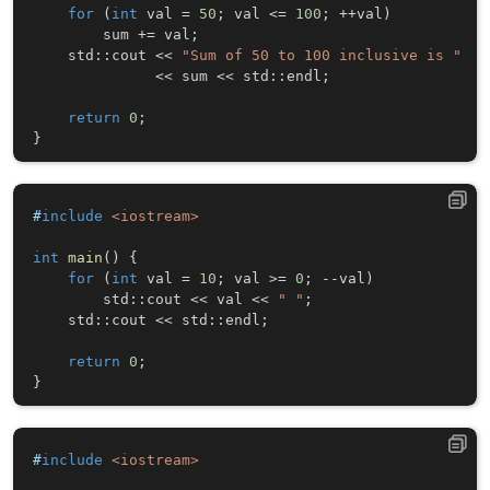
for
(
int
 val 
=
50
;
 val 
<=
100
;
++
val
)
        sum 
+=
 val
;
    std
::
cout 
<<
"Sum of 50 to 100 inclusive is "
<<
 sum 
<<
 std
::
endl
;
return
0
;
}
#
include
<iostream>
int
main
(
)
{
for
(
int
 val 
=
10
;
 val 
>=
0
;
--
val
)
        std
::
cout 
<<
 val 
<<
" "
;
    std
::
cout 
<<
 std
::
endl
;
return
0
;
}
#
include
<iostream>