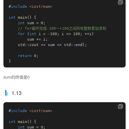
#
include
<iostream>
int
main
(
)
{
int
 sum 
=
0
;
// for循环完成-100～+100之间所有整数累加求和
for
(
int
 i 
=
-
100
;
 i 
<=
100
;
++
i
)
        sum 
+=
 i
;
    std
::
cout 
<<
 sum 
<<
 std
::
endl
;
return
0
;
}
sum的终值是0
1.13
#
include
<iostream>
int
main
(
)
{
int
 sum 
=
0
;