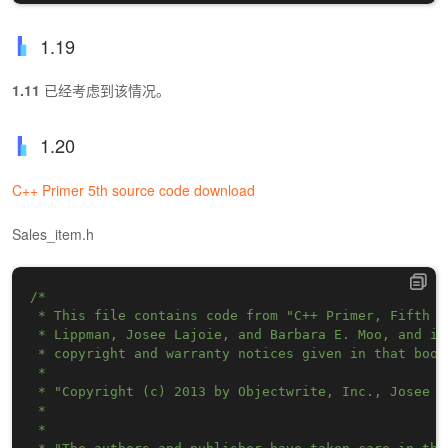
1.19
1.11
已经考虑到该情况。
1.20
C++ Primer 5th source code download
Sales_item.h
/*

 * This file contains code from "C++ Primer, Fifth E
 * Lippman, Josee Lajoie, and Barbara E. Moo, and is
 * copyright and warranty notices given in that book:
 * 

 * "Copyright (c) 2013 by Objectwrite, Inc., Josee L
 * 

 * 
