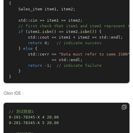
{
    Sales_item item1
,
 item2
;
    std
::
cin 
>>
 item1 
>>
 item2
;
// first check that item1 and item2 represent th
if
(
item1
.
isbn
(
)
==
 item2
.
isbn
(
)
)
{
    	std
::
cout 
<<
 item1 
+
 item2 
<<
 std
::
endl
;
return
0
;
// indicate success
}
else
{
    	std
::
cerr 
<<
"Data must refer to same ISBN"
<<
 std
::
endl
;
return
-
1
;
// indicate failure
}
}
Clion IDE :
// 测试数据1
0
-
201
-
78345
-
X 
4
20.00
0
-
201
-
78345
-
X 
5
20.00