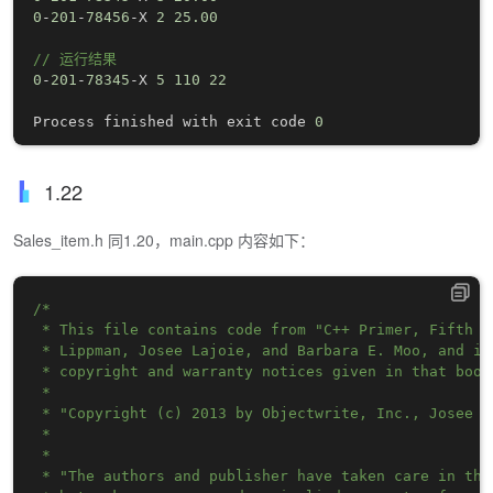
0
-
201
-
78456
-
X 
2
25.00
// 运行结果
0
-
201
-
78345
-
X 
5
110
22
Process finished with exit code 
0
1.22
Sales_item.h 同1.20，main.cpp 内容如下：
/*

 * This file contains code from "C++ Primer, Fifth E
 * Lippman, Josee Lajoie, and Barbara E. Moo, and is
 * copyright and warranty notices given in that book:
 * 

 * "Copyright (c) 2013 by Objectwrite, Inc., Josee L
 * 

 * 

 * "The authors and publisher have taken care in the