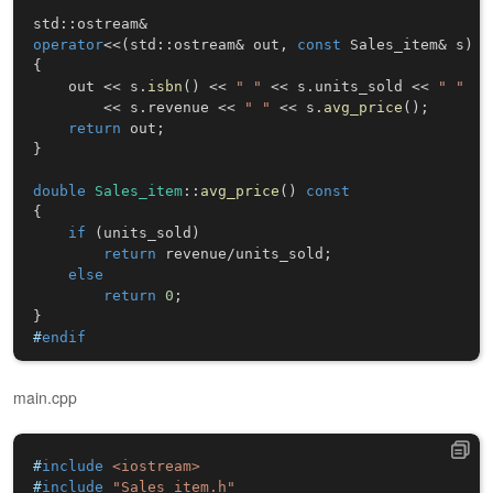
std
::
ostream
&
operator
<<
(
std
::
ostream
&
 out
,
const
 Sales_item
&
 s
)
{
    out 
<<
 s
.
isbn
(
)
<<
" "
<<
 s
.
units_sold 
<<
" "
<<
 s
.
revenue 
<<
" "
<<
 s
.
avg_price
(
)
;
return
 out
;
}
double
Sales_item
::
avg_price
(
)
const
{
if
(
units_sold
)
return
 revenue
/
units_sold
;
else
return
0
;
}
#
endif
main.cpp
#
include
<iostream>
#
include
"Sales_item.h"