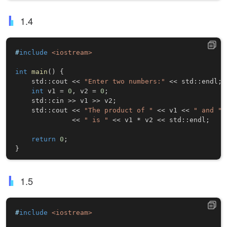
1.4
#
include
<iostream>
int
main
(
)
{
    std
::
cout 
<<
"Enter two numbers:"
<<
 std
::
endl
;
int
 v1 
=
0
,
 v2 
=
0
;
    std
::
cin 
>>
 v1 
>>
 v2
;
    std
::
cout 
<<
"The product of "
<<
 v1 
<<
" and "
<<
" is "
<<
 v1 
*
 v2 
<<
 std
::
endl
;
return
0
;
}
1.5
#
include
<iostream>