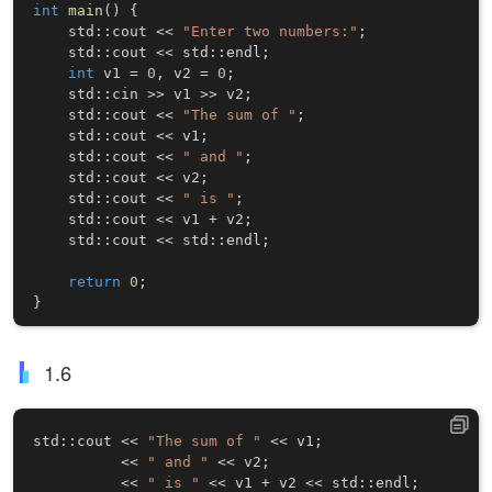
int
main
(
)
{
    std
::
cout 
<<
"Enter two numbers:"
;
    std
::
cout 
<<
 std
::
endl
;
int
 v1 
=
0
,
 v2 
=
0
;
    std
::
cin 
>>
 v1 
>>
 v2
;
    std
::
cout 
<<
"The sum of "
;
    std
::
cout 
<<
 v1
;
    std
::
cout 
<<
" and "
;
    std
::
cout 
<<
 v2
;
    std
::
cout 
<<
" is "
;
    std
::
cout 
<<
 v1 
+
 v2
;
    std
::
cout 
<<
 std
::
endl
;
return
0
;
}
1.6
std
::
cout 
<<
"The sum of "
<<
 v1
;
<<
" and "
<<
 v2
;
<<
" is "
<<
 v1 
+
 v2 
<<
 std
::
endl
;