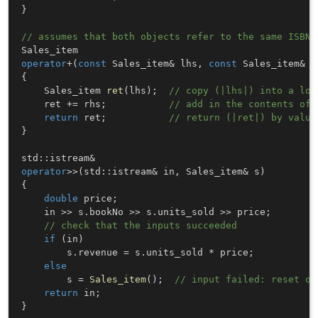
}
// assumes that both objects refer to the same ISBN
operator
+
(
const
 Sales_item
&
 lhs
,
const
 Sales_item
&
 r
{
    Sales_item 
ret
(
lhs
)
;
// copy (|lhs|) into a loc
    ret 
+=
 rhs
;
// add in the contents of 
return
 ret
;
// return (|ret|) by value
}
std
::
istream
&
operator
>>
(
std
::
istream
&
 in
,
 Sales_item
&
 s
)
{
double
 price
;
    in 
>>
 s
.
bookNo 
>>
 s
.
units_sold 
>>
 price
;
// check that the inputs succeeded
if
(
in
)
        s
.
revenue 
=
 s
.
units_sold 
*
 price
;
else
        s 
=
Sales_item
(
)
;
// input failed: reset ob
return
 in
;
}