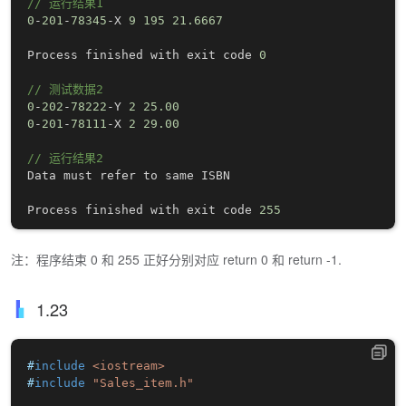
// 运行结果1
0
-
201
-
78345
-
X 
9
195
21.6667
Process finished with exit code 
0
// 测试数据2
0
-
202
-
78222
-
Y 
2
25.00
0
-
201
-
78111
-
X 
2
29.00
// 运行结果2
Data must refer to same ISBN

Process finished with exit code 
255
注：程序结束 0 和 255 正好分别对应 return 0 和 return -1.
1.23
#
include
<iostream>
#
include
"Sales_item.h"