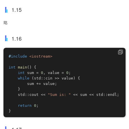
1.15
略
1.16
#
include
<iostream>
int
main
(
)
{
int
 sum 
=
0
,
 value 
=
0
;
while
(
std
::
cin 
>>
 value
)
{
        sum 
+=
 value
;
}
    std
::
cout 
<<
"Sum is: "
<<
 sum 
<<
 std
::
endl
;
return
0
;
}