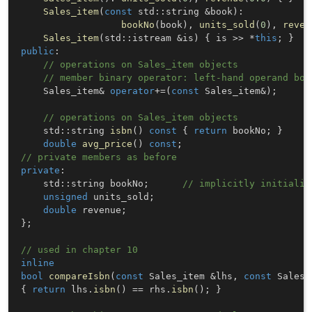
Sales_item
(
const
 std
::
string 
&
book
)
:
bookNo
(
book
)
,
units_sold
(
0
)
,
reven
Sales_item
(
std
::
istream 
&
is
)
{
 is 
>>
*
this
;
}
public
:
// operations on Sales_item objects
// member binary operator: left-hand operand bou
    Sales_item
&
operator
+=
(
const
 Sales_item
&
)
;
// operations on Sales_item objects
    std
::
string 
isbn
(
)
const
{
return
 bookNo
;
}
double
avg_price
(
)
const
;
// private members as before
private
:
    std
::
string bookNo
;
// implicitly initializ
unsigned
 units_sold
;
double
 revenue
;
}
;
// used in chapter 10
inline
bool
compareIsbn
(
const
 Sales_item 
&
lhs
,
const
 Sales_
{
return
 lhs
.
isbn
(
)
==
 rhs
.
isbn
(
)
;
}