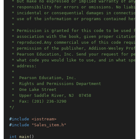
 * but make no expressed or implied warranty of any 
 * responsibility for errors or omissions. No liabil
 * incidental or consequential damages in connection
 * use of the information or programs contained herei
 * 

 * Permission is granted for this code to be used fo
 * association with the book, given proper citation 
 * reproduced.Any commercial use of this code requir
 * permission of the publisher, Addison-Wesley Profe
 * Pearson Education, Inc. Send your request for per
 * what code you would like to use, and in what spec
 * address: 

 * 

 * 	Pearson Education, Inc.

 * 	Rights and Permissions Department

 * 	One Lake Street

 * 	Upper Saddle River, NJ  07458

 * 	Fax: (201) 236-3290

*/
#
include
<iostream>
#
include
"Sales_item.h"
int
main
(
)