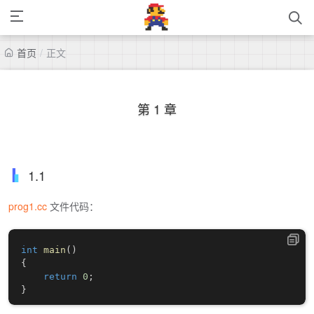
首页
/
正文
第 1 章
1.1
prog1.cc
文件代码：
int
main
(
)
{
return
0
;
}