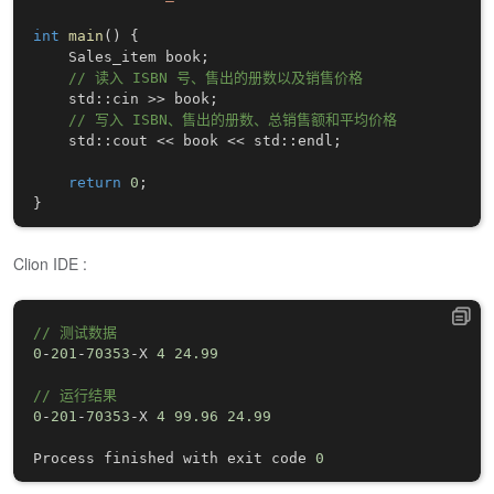
int
main
(
)
{
    Sales_item book
;
// 读入 ISBN 号、售出的册数以及销售价格
    std
::
cin 
>>
 book
;
// 写入 ISBN、售出的册数、总销售额和平均价格
    std
::
cout 
<<
 book 
<<
 std
::
endl
;
return
0
;
}
Clion IDE :
// 测试数据
0
-
201
-
70353
-
X 
4
24.99
// 运行结果
0
-
201
-
70353
-
X 
4
99.96
24.99
Process finished with exit code 
0